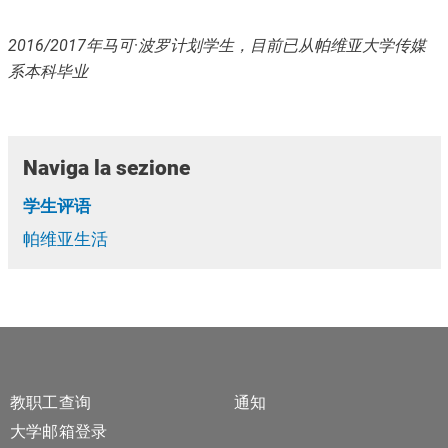
2016/2017年马可
·
波罗计划学生，目前已从帕维亚大学传媒
系本科毕业
Naviga la sezione
学生评语
帕维亚生活
Footer 1
Footer 2
教职工查询
通知
大学邮箱登录